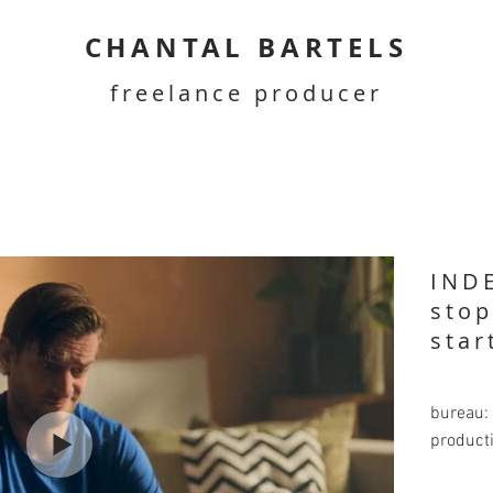
CHANTAL BARTELS
freelance producer
IND
stop
star
bureau:
producti